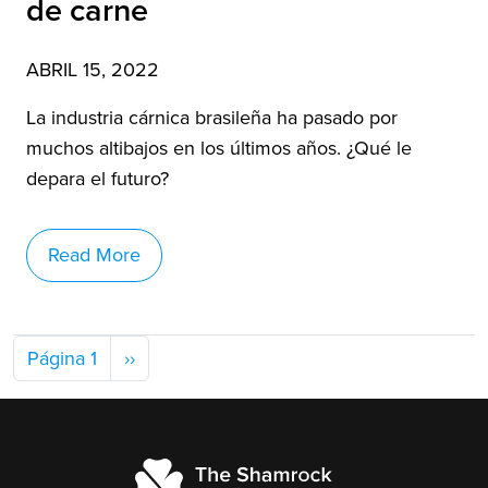
de carne
ABRIL 15, 2022
La industria cárnica brasileña ha pasado por
muchos altibajos en los últimos años. ¿Qué le
depara el futuro?
Read More
Paginación
Siguiente página
Página 1
››