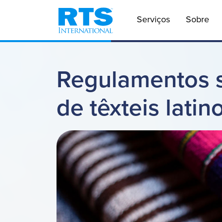
Pular para o conteúdo principal
Navegação
Serviços
Sobre
Regulamentos s
de têxteis lati