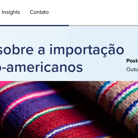
 principal
Insights
Contato
obre a importação
Post
no-americanos
Outu