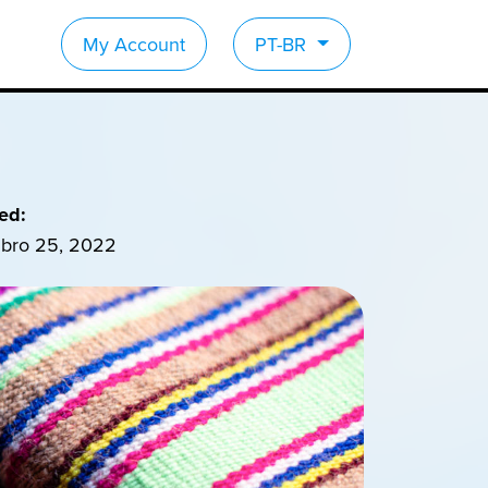
My Account
PT-BR
ed:
bro 25, 2022