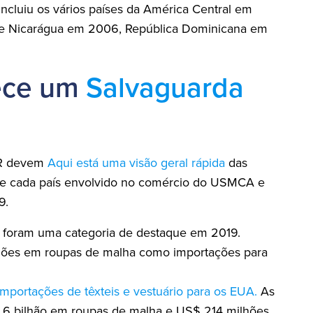
cluiu os vários países da América Central em
s e Nicarágua em 2006, República Dominicana em
ece um
Salvaguarda
DR devem
Aqui está uma visão geral rápida
das
 de cada país envolvido no comércio do USMCA e
9.
o foram uma categoria de destaque em 2019.
ões em roupas de malha como importações para
mportações de têxteis e vestuário para os EUA.
As
 1,6 bilhão em roupas de malha e US$ 214 milhões